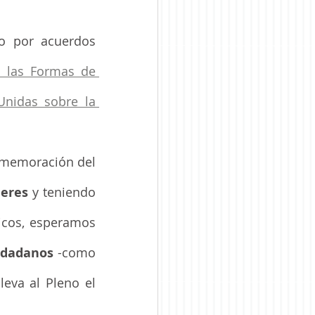
o por acuerdos 
 las Formas de 
nidas sobre la 
 se suma a la conmemoración del 
jeres 
y teniendo 
icos, esperamos 
udadanos
 -como 
va al Pleno el 