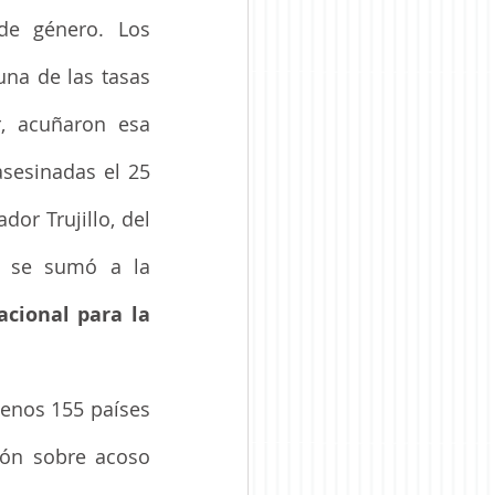
de género. Los 
na de las tasas 
, acuñaron esa 
asesinadas el 25 
or Trujillo, del 
 se sumó a la 
acional para la 
menos 155 países 
ión sobre acoso 