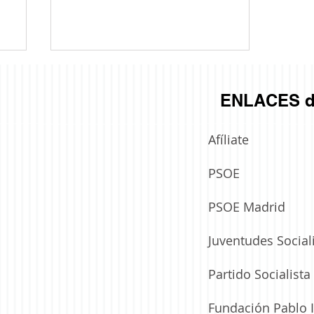
ENLACES d
Afíliate
PSOE
MÁS “SALAS DE VELATORIO” PARA
E
BOADILLA GRACIAS A LA
PSOE Madrid
PROPUESTA DEL PSOE
Juventudes Social
Partido Socialist
Fundación Pablo I