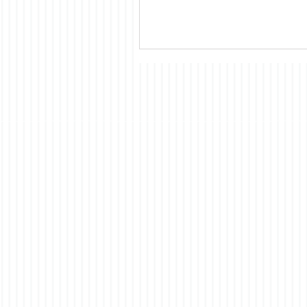
EL GRUPO MUNICIPAL SOCIALISTA
LLEVARÁ AL PLENO DEL DÍA 15 D
MAYO CUATRO MOCIONES