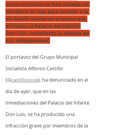
varios vehículos se han saltado un 
semáforo en rojo para acceder a la 
vía Adolfo Suárez en el tramo que 
atraviesa el Palacio del Infante 
Don Luis, invadiendo la calzada de 
uso semipeatonal.
El portavoz del Grupo Municipal 
Socialista Alfonso Castillo 
(
@castillopsoe
), ha denunciado en el 
día de ayer, que en las 
inmediaciones del Palacio del Infante 
Don Luis, se ha producido una 
infracción grave por miembros de la 