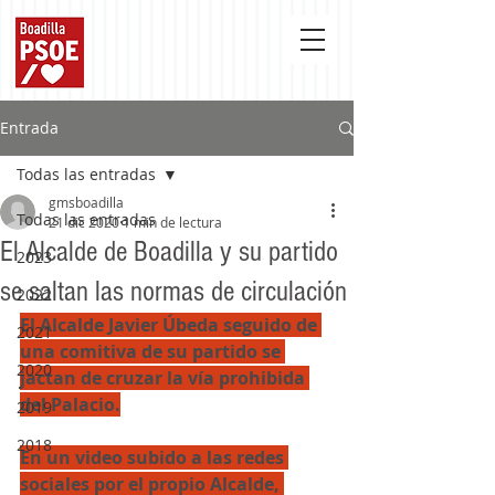
Entrada
Todas las entradas
gmsboadilla
Todas las entradas
21 dic 2020
1 min de lectura
El Alcalde de Boadilla y su partido
2023
se saltan las normas de circulación
2022
El Alcalde Javier Úbeda seguido de 
2021
una comitiva de su partido se 
2020
jactan de cruzar la vía prohibida 
del Palacio.
2019
2018
En un video subido a las redes 
sociales por el propio Alcalde, 