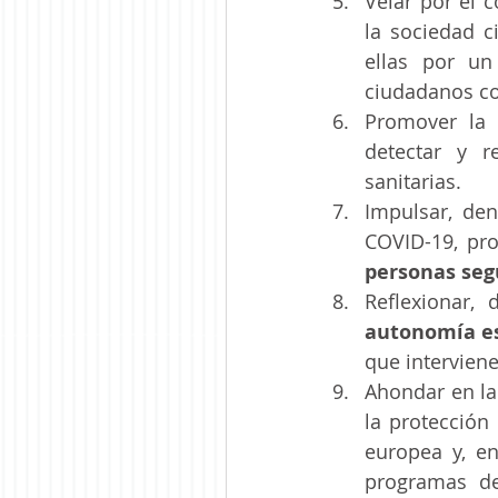
Velar por el 
la sociedad c
ellas por un
ciudadanos co
Promover la 
detectar y r
sanitarias.
Impulsar, den
COVID-19, pr
personas seg
Reflexionar,
autonomía es
que interviene
Ahondar en la
la protección
europea y, en
programas de 