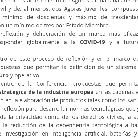
correcto establecimiento de Ágoras Ciudadanas de re
ivil y de, al menos, dos Ágoras Juveniles, compuest
 mínimo de doscientas y máximo de trescientas
n un mínimo de tres por Estado Miembro.
reflexión y deliberación de un marco más eficaz 
esponder globalmente a la
 COVID-19
 y a futur
tro de este proceso de reflexión y en el marco de 
opuestas que permitan la definición de un sistema
uro
 y operativo.
 dentro de la Conferencia, propuestas que permi
tratégica de la industria europea
 en las cadenas g
n en la elaboración de productos tales como los sani
 reflexión para desarrollar normas tecnológicas que g
 de la privacidad como de los derechos civiles, la au
 la reducción de la dependencia tecnológica a bas
investigación en inteligencia artificial, baterías y