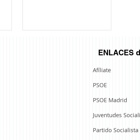
ENLACES d
Afíliate
PSOE
El PSOE de Boadilla hace balance del
año 2021
PSOE Madrid
Juventudes Social
Partido Socialist