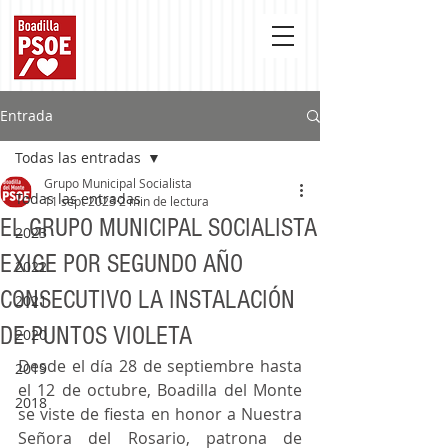
Entrada
Todas las entradas
Grupo Municipal Socialista
Todas las entradas
11 sept 2023
2 min de lectura
EL GRUPO MUNICIPAL SOCIALISTA
2023
EXIGE POR SEGUNDO AÑO
2022
CONSECUTIVO LA INSTALACIÓN
2021
DE PUNTOS VIOLETA
2020
Desde el día 28 de septiembre hasta 
2019
el 12 de octubre, Boadilla del Monte 
2018
se viste de fiesta en honor a Nuestra 
Señora del Rosario, patrona de 