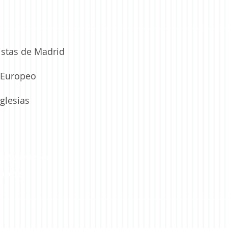
istas de Madrid
a Europeo
glesias
lla@gmail.com
s
COOKIES