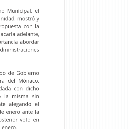
o Municipal, el 
nidad, mostró y 
ropuesta con la 
carla adelante, 
tancia abordar 
ministraciones 
o de Gobierno 
ra del Mónaco, 
rdada con dicho 
o la misma sin 
te alegando el 
e enero ante la 
sterior voto en 
e enero.