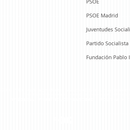
PSOE
MÁS “SALAS DE VELATORIO” PARA
E
BOADILLA GRACIAS A LA
PSOE Madrid
PROPUESTA DEL PSOE
Juventudes Social
Partido Socialist
Fundación Pablo I
 2020. PSOE Boadilla del Monte /
www.psoeboadilla.es
/
gmsboadi
Todos los derechos reservados. Imágenes con atribución gratuita Freepik.e
AVISO LEGAL
/
POLÍTICA DE PRIVACIDAD
/
POLÍTICA DE 