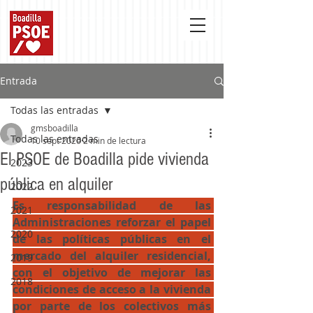
Entrada
Todas las entradas
gmsboadilla
Todas las entradas
10 sept 2020
2 min de lectura
El PSOE de Boadilla pide vivienda
2023
pública en alquiler
2022
Es responsabilidad de las 
2021
Administraciones reforzar el papel 
2020
de las políticas públicas en el 
mercado del alquiler residencial, 
2019
con el objetivo de mejorar las 
2018
condiciones de acceso a la vivienda 
por parte de los colectivos más 