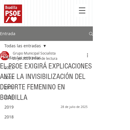
Entrada
Todas las entradas
Grupo Municipal Socialista
Todas las entradas
29 jul 2025
2 min de lectura
EL PSOE EXIGIRÁ EXPLICACIONES
2023
ANTE LA INVISIBILIZACIÓN DEL
2022
DEPORTE FEMENINO EN
2021
BOADILLA
2020
2019
28 de julio de 2025
2018