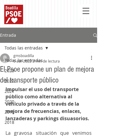
Entrada
Todas las entradas
gmsboadilla
Todas las entradas
6 abr 2022
2 min de lectura
El Psoe propone un plan de mejora
2023
del transporte público
2022
Impulsar el uso del transporte 
2021
público como alternativa al 
2020
vehículo privado a través de la 
mejora de frecuencias, enlaces, 
2019
lanzaderas y parkings disuasorios.
2018
La gravosa situación que venimos 