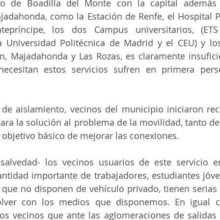
io de Boadilla del Monte con la capital además 
jadahonda, como la Estación de Renfe, el Hospital Pu
epríncipe, los dos Campus universitarios, (ETS
a Universidad Politécnica de Madrid y el CEU) y lo
n, Majadahonda y Las Rozas, es claramente insuficie
ecesitan estos servicios sufren en primera perso
 de aislamiento, vecinos del municipio iniciaron rec
ara la solución al problema de la movilidad, tanto de
l objetivo básico de mejorar las conexiones.
alvedad- los vecinos usuarios de este servicio en
ntidad importante de trabajadores, estudiantes jóve
que no disponen de vehículo privado, tienen serias d
olver con los medios que disponemos. En igual cir
os vecinos que ante las aglomeraciones de salidas 