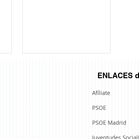
ENLACES d
Afíliate
PSOE
El PSOE de Boadilla del Monte por
una mayor eficacia energética en
PSOE Madrid
Boadilla
Juventudes Social