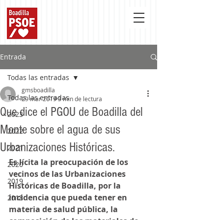
Entrada
Todas las entradas
gmsboadilla
Todas las entradas
29 mar 2019
3 min de lectura
Que dice el PGOU de Boadilla del
2023
Monte sobre el agua de sus
2022
Urbanizaciones Históricas.
2021
Es lícita la preocupación de los 
2020
vecinos de las Urbanizaciones 
2019
Históricas de Boadilla, por la 
incidencia que pueda tener en 
2018
materia de salud pública, la 