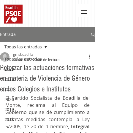
Entrada
Todas las entradas
gmsboadilla
Todas las entradas
14 dic 2022
2 min de lectura
Reforzar las actuaciones formativas
2023
en materia de Violencia de Género
2022
en los Colegios e Institutos
2021
El Partido Socialista de Boadilla del 
2020
Monte, reclama al Equipo de 
2019
Gobierno que se dé cumplimiento a 
cuántas medidas contempla la Ley 
2018
5/2005, de 20 de diciembre, 
Integral 