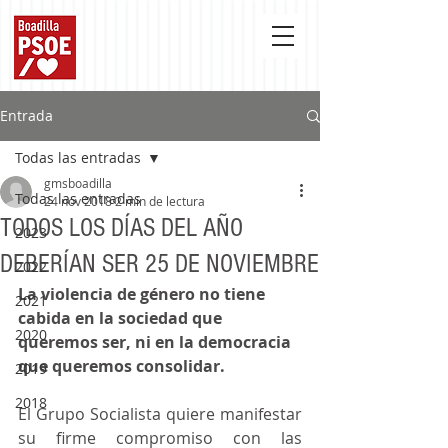
Entrada
Todas las entradas
gmsboadilla
Todas las entradas
24 nov 2018
2 min de lectura
TODOS LOS DÍAS DEL AÑO
2023
DEBERÍAN SER 25 DE NOVIEMBRE
2022
La violencia de género no tiene 
2021
cabida en la sociedad que 
2020
queremos ser, ni en la democracia 
que queremos consolidar.
2019
2018
El Grupo Socialista quiere manifestar 
su firme compromiso con las 