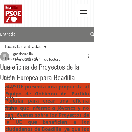
Entrada
Todas las entradas
gmsboadilla
Todas las entradas
15 ene 2021
2 min de lectura
Una oficina de Proyectos de la
2023
Unión Europea para Boadilla
2022
El PSOE presenta una propuesta al 
2021
Equipo de Gobierno del Partido 
2020
Popular para crear una oficina 
física que informe a jóvenes y no 
2019
tan jóvenes sobre los Proyectos de 
2018
la UE que beneficien a los 
ciudadanos de Boadilla, ya que los 