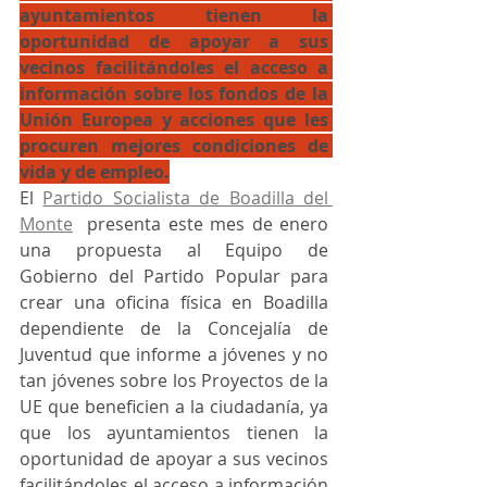
ayuntamientos tienen la 
oportunidad de apoyar a sus 
vecinos facilitándoles el acceso a 
información sobre los fondos de la 
Unión Europea y acciones que les 
procuren mejores condiciones de 
vida y de empleo.
El 
Partido Socialista de Boadilla del 
Monte
  presenta este mes de enero 
una propuesta al Equipo de 
Gobierno del Partido Popular para 
crear una oficina física en Boadilla 
dependiente de la Concejalía de 
Juventud que informe a jóvenes y no 
tan jóvenes sobre los Proyectos de la 
UE que beneficien a la ciudadanía, ya 
que los ayuntamientos tienen la 
oportunidad de apoyar a sus vecinos 
facilitándoles el acceso a información 