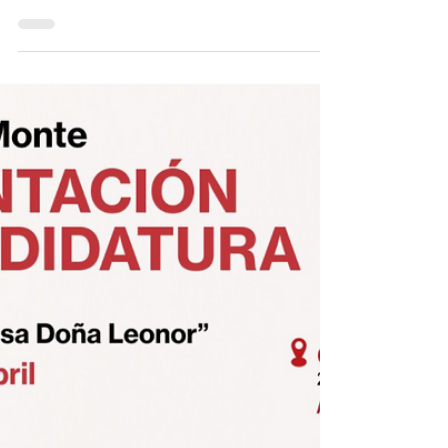
BASURA AL ARROYO
VALDELARGO
El pasado 27 de abril, el PSOE ha
denunciado ante el Servicio de Protección
de la Naturaleza (SEPRONA) el vertido
directo y sin...