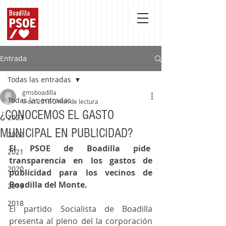
Entrada
Todas las entradas
gmsboadilla
Todas las entradas
9 oct 2018
2 min de lectura
¿CONOCEMOS EL GASTO
2023
MUNICIPAL EN PUBLICIDAD?
2022
El PSOE de Boadilla pide  
2021
transparencia en los gastos de 
2020
publicidad para los vecinos de 
Boadilla del Monte.
2019
2018
El partido Socialista de Boadilla 
presenta al pleno del la corporación 