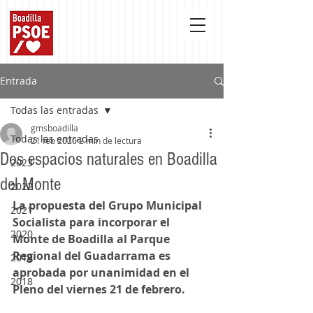
Entrada
Todas las entradas
gmsboadilla
Todas las entradas
21 feb 2020
2 min de lectura
Dos espacios naturales en Boadilla
2023
del Monte
2022
La propuesta del Grupo Municipal 
2021
Socialista para incorporar el 
2020
Monte de Boadilla al Parque 
Regional del Guadarrama es 
2019
aprobada por unanimidad en el 
2018
Pleno del viernes 21 de febrero.