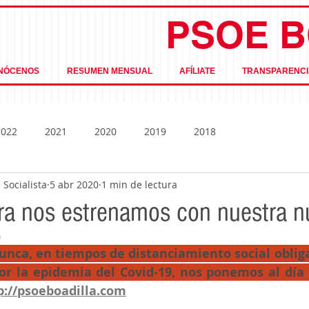
PSOE B
NÓCENOS
RESUMEN MENSUAL
AFÍLIATE
TRANSPARENCI
2022
2021
2020
2019
2018
Socialista
5 abr 2020
1 min de lectura
ra nos estrenamos con nuestra 
0
ca, en tiempos de distanciamiento social obligado
or la epidemia del Covid-19, nos ponemos al día
p://psoeboadilla.com