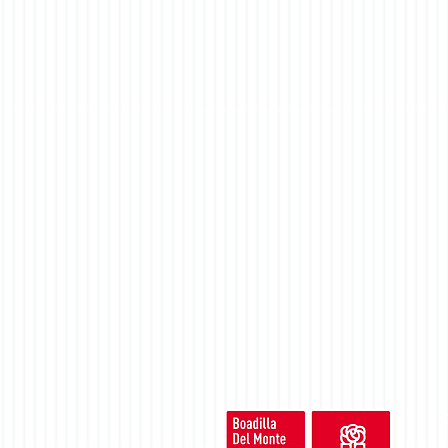
Os deseamos unas Felices Fiestas
©