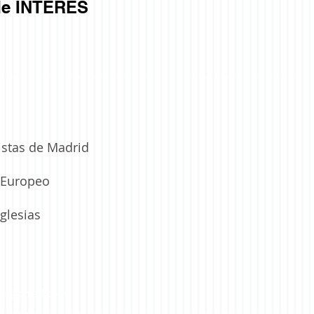
e INTERÉS
istas de Madrid
a Europeo
glesias
lla@gmail.com
s