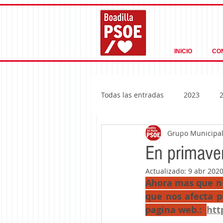
INICIO
CO
Todas las entradas
2023
Grupo Municipal 
En primave
Actualizado:
9 abr 202
Ahora mas que nun
que nos afecta p
pagina web.:  
htt