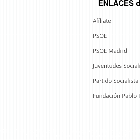
ENLACES d
Afíliate
PSOE
El Alcalde de Boadilla y su partido se
saltan las normas de circulación
PSOE Madrid
Juventudes Social
Partido Socialist
Fundación Pablo I
 2020. PSOE Boadilla del Monte /
www.psoeboadilla.es
/
gmsboadi
Todos los derechos reservados. Imágenes con atribución gratuita Freepik.e