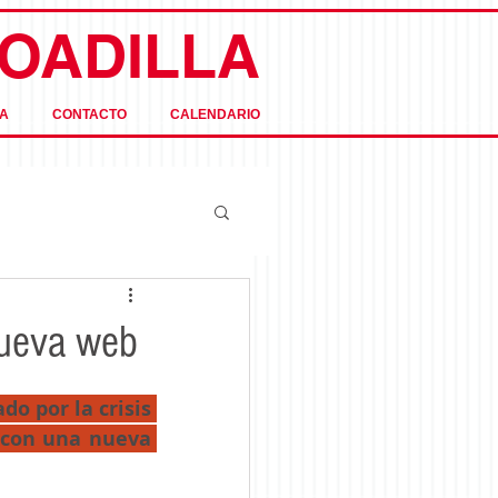
OADILLA
A
CONTACTO
CALENDARIO
nueva web
 por la crisis 
 con una nueva 