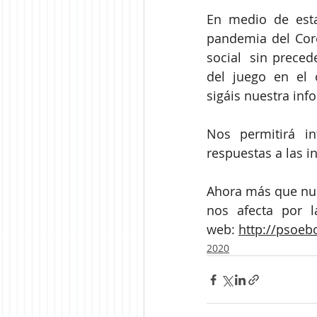
En medio de esta
pandemia del Coro
social  sin prece
del juego en el 
sigáis nuestra inf
Nos permitirá i
respuestas a las i
Ahora más que nunc
nos afecta por l
web: 
http://psoeb
2020