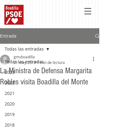
Entrada
Todas las entradas
gmsboadilla
Todas las entradas
21 may 2019
1 min de lectura
La Ministra de Defensa Margarita
2023
Robles visita Boadilla del Monte
2022
2021
2020
2019
2018