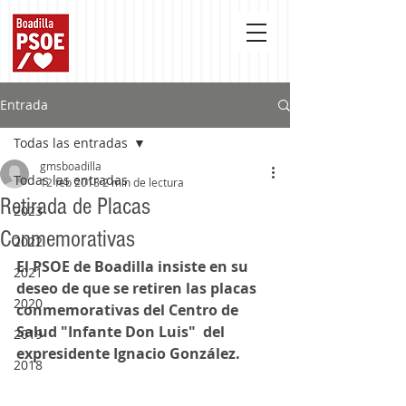
Entrada
Todas las entradas
gmsboadilla
Todas las entradas
12 feb 2018
2 min de lectura
Retirada de Placas
2023
Conmemorativas
2022
El PSOE de Boadilla insiste en su 
2021
deseo de que se retiren las placas 
2020
conmemorativas del Centro de 
Salud "Infante Don Luis"  del 
2019
expresidente Ignacio González.
2018