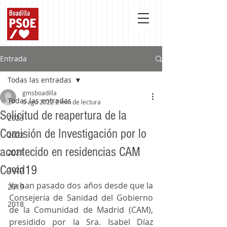
Entrada
Todas las entradas
gmsboadilla
Todas las entradas
6 ago 2022
2 min de lectura
Solicitud de reapertura de la
2023
Comisión de Investigación por lo
2022
acontecido en residencias CAM
2021
Covid19
2020
Ya han pasado dos años desde que la 
2019
Consejería de Sanidad del Gobierno 
2018
de la Comunidad de Madrid (CAM), 
presidido por la Sra. Isabel Díaz 