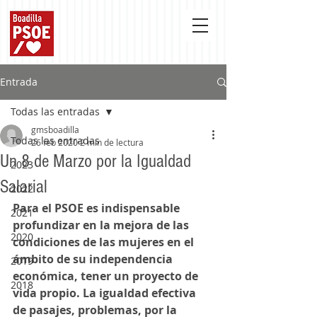
Entrada
Todas las entradas
gmsboadilla
Todas las entradas
26 feb 2020
2 min de lectura
Un 8 de Marzo por la Igualdad
2023
Salarial
2022
Para el PSOE es indispensable 
2021
profundizar en la mejora de las 
2020
condiciones de las mujeres en el 
ámbito de su independencia 
2019
económica, tener un proyecto de 
2018
vida propio. La igualdad efectiva 
de pasajes, problemas, por la 