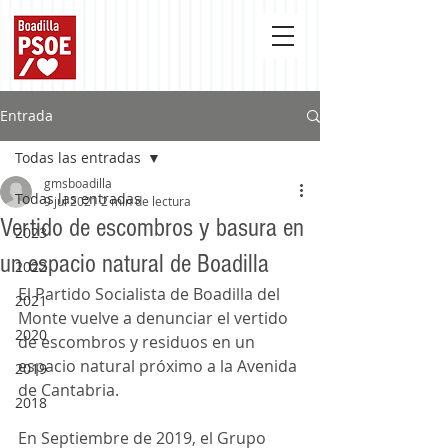
Entrada
Todas las entradas
gmsboadilla
Todas las entradas
9 jul 2021
2 min de lectura
Vertido de escombros y basura en
2023
un espacio natural de Boadilla
2022
El Partido Socialista de Boadilla del 
2021
Monte vuelve a denunciar el vertido 
2020
de escombros y residuos en un 
espacio natural próximo a la Avenida 
2019
de Cantabria.
2018
En Septiembre de 2019, el Grupo 