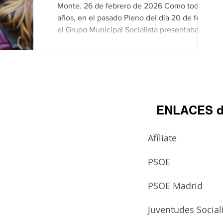
Monte. 26 de febrero de 2026 Como todos los
años, en el pasado Pleno del día 20 de febrero,
el Grupo Municipal Socialista presentaba una
moción en la que pedía el compromiso activo
del Ayuntamiento de Boadilla con la igualdad
entre mujeres y hombres en nuestro municipio,
región y en el mundo, sumándose a las
diferentes Resoluciones de los Organismos e
Instituciones Europeas e Internacionales
ENLACES d
Afíliate
PSOE
PSOE Madrid
Juventudes Social