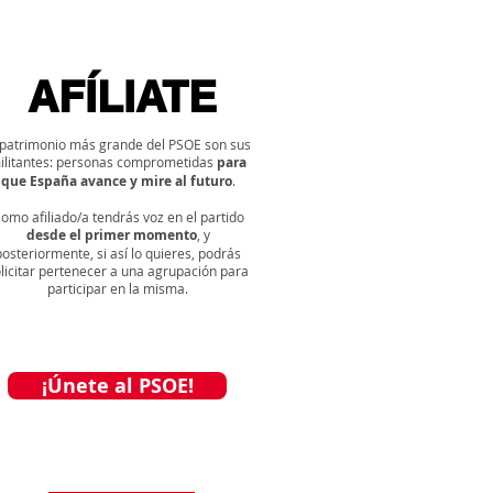
AFÍLIATE
 patrimonio más grande del PSOE son sus
ilitantes: personas comprometidas
para
que España avance y mire al futuro
.
omo afiliado/a tendrás voz en el partido
desde el primer momento
, y
posteriormente, si así lo quieres, podrás
licitar pertenecer a una agrupación para
participar en la misma.
¡Únete al PSOE!