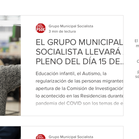
Grupo Municipal Socialista
3 min de lectura
EL GRUPO MUNICIPAL
El
m
SOCIALISTA LLEVARÁ AL
PLENO DEL DÍA 15 DE
C
MAYO CUATRO
Educación infantil, el Autismo, la
so
MOCIONES
regularización de las personas migrantes y la
apertura de la Comisión de Investigación sobre
lo acontecido en las Residencias durante la
pandemia del COVID son los temas de este
pleno. 7 de mayo de 2026 El Grupo Municipal
Socialista ha presentado cuatro mociones
relacionadas con diferentes cuestiones y
problemas que afectan directamente a los y las
Grupo Municipal Socialista