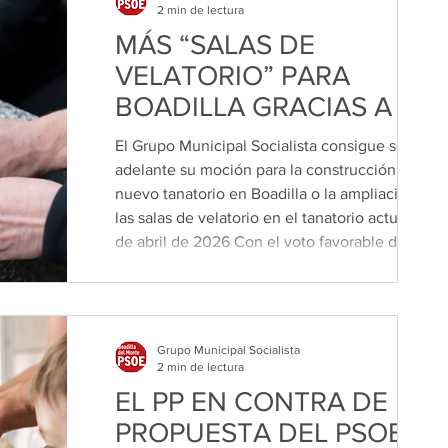
ciudadanas, como el conflicto entre los
2 min de lectura
profesionales de la Educación Infantil (0-3
MÁS “SALAS DE
años) con
VELATORIO” PARA
BOADILLA GRACIAS A LA
PROPUESTA DEL PSOE
El Grupo Municipal Socialista consigue sacar
adelante su moción para la construcción de un
nuevo tanatorio en Boadilla o la ampliación de
las salas de velatorio en el tanatorio actual. 20
de abril de 2026 Con el voto favorable de
todos los grupos municipales, en el pasado
pleno municipal del 17 de abril, el Grupo
Municipal Socialista sacaba adelante su
moción para la construcción de un nuevo
Grupo Municipal Socialista
tanatorio o la ampliación de las salas velatorio
2 min de lectura
del actual. En la última década, Boa
EL PP EN CONTRA DE LA
PROPUESTA DEL PSOE