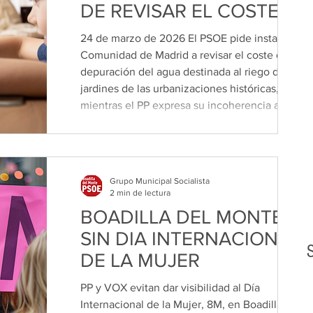
DE REVISAR EL COSTE DE
DEPURACIÓN DEL AGUA
24 de marzo de 2026 El PSOE pide instar a la
DE RIEGO DE LAS
Comunidad de Madrid a revisar el coste de
URBANIZACIONES
depuración del agua destinada al riego de
jardines de las urbanizaciones históricas,
HISTÓRICAS
mientras el PP expresa su incoherencia al votar
en contra de su propia enmienda. El debate en
el último Pleno, sobre el coste del agua en las
urbanizaciones históricas de Boadilla, dejó una
imagen de clara incongruencia política por
Grupo Municipal Socialista
parte del Partido Popular, que terminó votando
2 min de lectura
en contra de una iniciativa
BOADILLA DEL MONTE
SIN DIA INTERNACIONAL
DE LA MUJER
PP y VOX evitan dar visibilidad al Día
Internacional de la Mujer, 8M, en Boadilla del