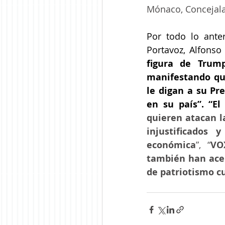
Mónaco, Concejala
Por todo lo anter
Portavoz, Alfonso
figura de Trum
manifestando que
le digan a su Pr
en su país”. “El
quieren atacan l
injustificados
económica
”, “
VO
también han acep
de patriotismo c