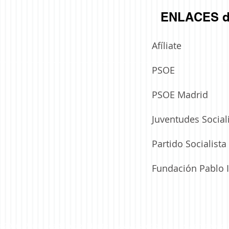
ENLACES d
Afíliate
PSOE
MÁS “SALAS DE VELATORIO” PARA
E
BOADILLA GRACIAS A LA
PSOE Madrid
PROPUESTA DEL PSOE
Juventudes Social
Partido Socialist
Fundación Pablo I
 2020. PSOE Boadilla del Monte /
www.psoeboadilla.es
/
gmsboadi