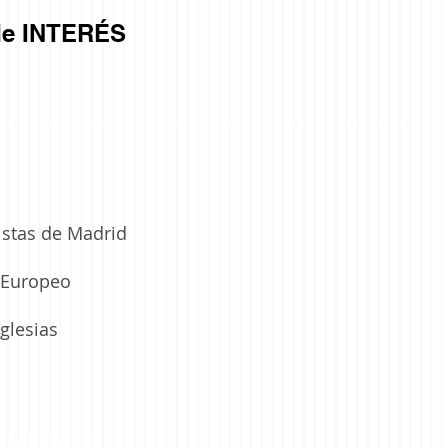
e INTERÉS
istas de Madrid
a Europeo
glesias
lla@gmail.com