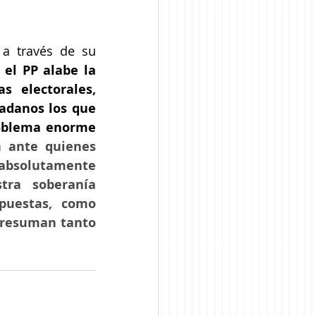
a través de su 
 el PP alabe la 
electorales, 
danos los que 
roblema enorme 
 ante quienes 
absolutamente 
ra soberanía 
uestas, como 
presuman tanto 